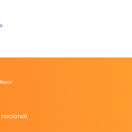
s
.
dispor
 nacional