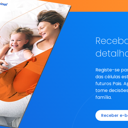
Receba
detalh
Registe-se pa
das células es
futuros Pais. 
tome decisões
família.
Receber e-