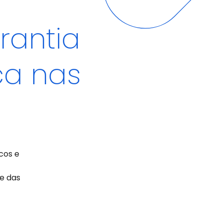
rantia
ça nas
cos e
e das