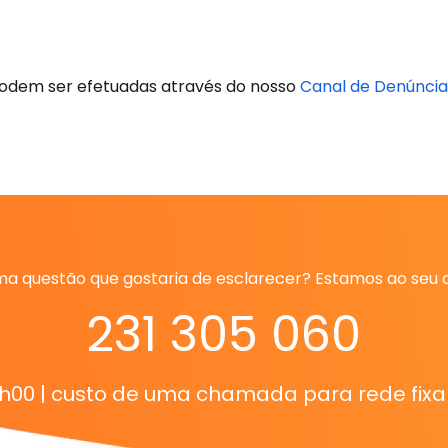
 podem ser efetuadas através do nosso
Canal de Denúncia
a questão que gostaria de esclarecer? Estamos ao seu 
231 305 060
8h00 | custo de uma chamada para rede fixa