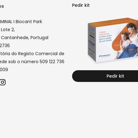
Pedir kit
os
INAL I Biocant Park
 Lote 2,
 Cantanhede, Portugal
22736
tória do Registo Comercial de
de sob o número 509 122 736
2009
Pedir kit