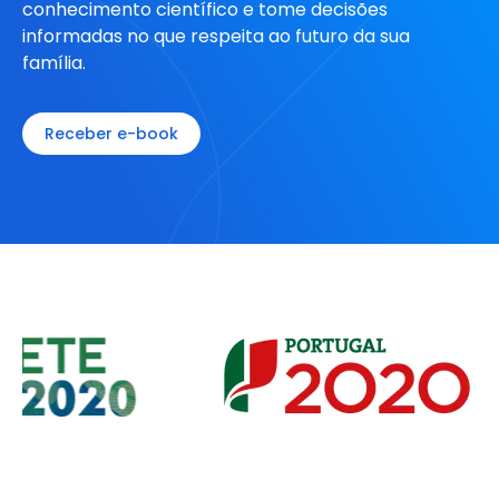
conhecimento científico e tome decisões
informadas no que respeita ao futuro da sua
família.
Receber e-book