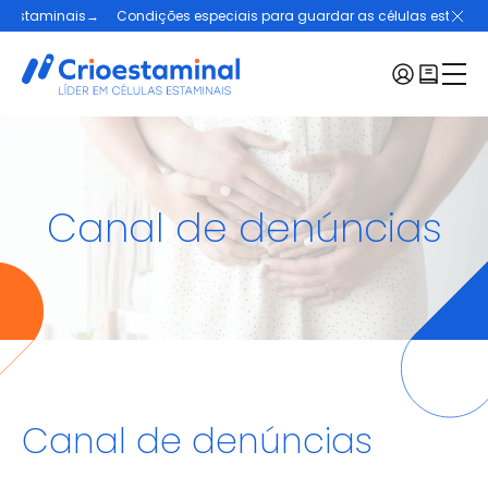
staminais
→
Condições especiais para guardar as células estaminais
Menu:
Células estaminais
Canal de denúncias
Casos de Sucesso
Crioestaminal
Planos e Preços
Blogue
Contactos
Pedir kit
Canal de denúncias
Selecionar uma região