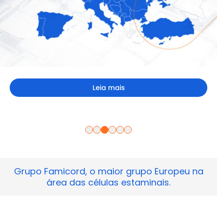
Leia mais
Leia mais
Saiba mais
Leia mais
Leia mais
Grupo Famicord, o maior grupo Europeu na
área das células estaminais.