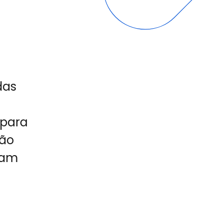
das
 para
dão
ram