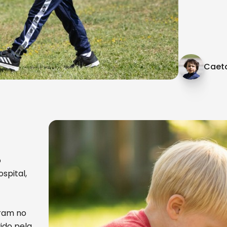
Caet
o
spital,
aram no
ido pela