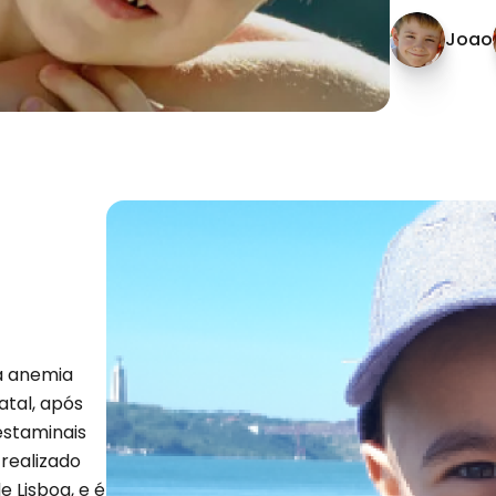
Joao
a anemia
atal, após
estaminais
realizado
 Lisboa, e é