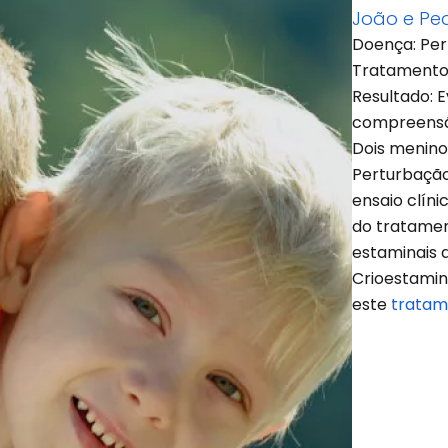
João e Pe
Doença: Per
Tratamento:
Resultado: 
compreensã
Dois menino
Perturbação
ensaio clíni
do tratament
estaminais 
Crioestamin
este
tratam