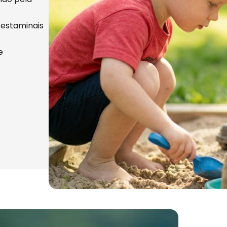
 estaminais
e