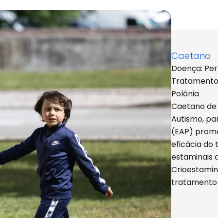
ossos doentes
Caetano
Doença: Per
Tratamento: 
Polónia
Caetano de 
Autismo, pa
(EAP) promov
eficácia do 
estaminais 
Crioestamin
tratament