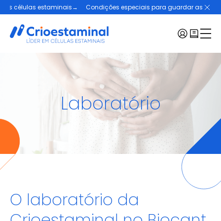
células estaminais
→
Condições especiais para guardar as células es
Menu:
Células estaminais
Laboratório
Casos de Sucesso
Crioestaminal
Planos e Preços
Blogue
Contactos
Pedir kit
O laboratório da
Selecionar uma região
Crioestaminal no Biocant