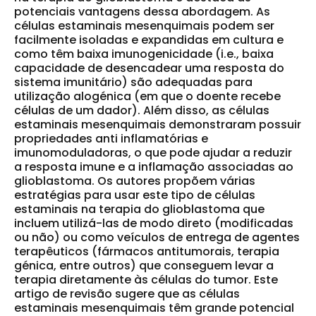
potenciais vantagens dessa abordagem. As
células estaminais mesenquimais podem ser
facilmente isoladas e expandidas em cultura
e
como têm
baixa imunogenicidade
(i.e., baixa
capacidade de desencadear uma resposta do
sistema imunitário) são adequadas para
utilização alogénica
(em que o doente recebe
células de um dador). Além disso, as células
estaminais mesenquimais demonstraram possuir
propriedades anti inflamatórias e
imunomoduladoras
, o que pode ajudar a
reduzir
a resposta imune e a inflamação associadas ao
glioblastoma
. Os autores propõem
várias
estratégias
para usar este tipo de células
estaminais na
terapia do glioblastoma
que
incluem utilizá-las de modo direto (modificadas
ou não) ou como veículos de entrega de agentes
terapêuticos (fármacos antitumorais, terapia
génica, entre outros) que conseguem levar a
terapia diretamente às células do tumor. Este
artigo de revisão sugere que as células
estaminais mesenquimais têm grande potencial