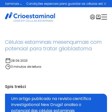
minais
→
Condições especiais para guardar as células estaminais
→
Menu:
Células estaminais mesenquimais com
potencial para tratar glioblastoma
Células estaminais
Casos de Sucesso
Crioestaminal
28.06.2023
Planos e Preços
3 minutos de leitura
Blogue
Contactos
Spis treści
Pedir kit
Um artigo publicado na revista científica 
Selecionar uma região
Investigational New Drugs1 analisa o 
potencial das células estaminais 