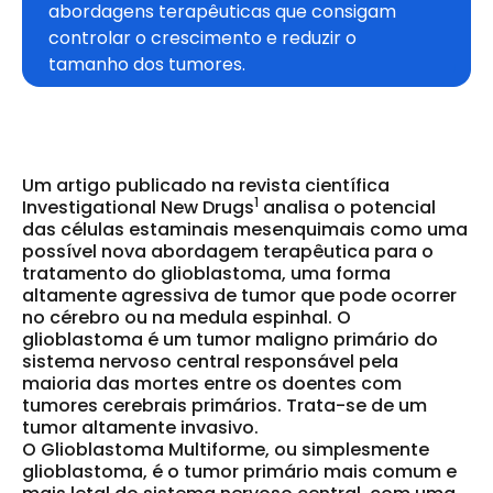
abordagens terapêuticas que consigam 
controlar o crescimento e reduzir o 
tamanho dos tumores.
Um artigo publicado na revista científica
1
Investigational New Drugs
analisa o
potencial
das células estaminais mesenquimais
como uma
possível nova abordagem terapêutica para o
tratamento do
glioblastoma
, uma forma
altamente agressiva de tumor que pode ocorrer
no cérebro ou na medula espinhal. O
glioblastoma é um
tumor maligno
primário do
sistema nervoso central
responsável pela
maioria das mortes entre os doentes com
tumores cerebrais primários.
Trata-se de um
tumor altamente invasivo.
O
Glioblastoma Multiforme
, ou simplesmente
glioblastoma, é o tumor primário mais comum e