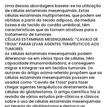
Uma dessas abordagens baseia-se na utilização
de
células estaminais mesenquimais
. Estas
células estaminais multipotentes
, que podem ser
obtidas a partir do
tecido adiposo
, da
medula
óssea
e do
tecido do cordão umbilical
, têm
características que as tornam atrativas para o
tratamento de tumores
.
CÉLULAS ESTAMINAIS MESENQUIMAIS: “CAVALO DE
TROIA” PARAR LEVAR AGENTES TERAPÊUTICOS AOS
TUMORES
As células estaminais mesenquimais podem
diferenciar-se em vários tipos de células
, têm
capacidade imunomoduladora
, e conseguem
migrar e integrar-se em tecidos tumorais
. Os
autores do artigo acima referido propõem que as
células estaminais mesenquimais possam ser
usadas como
“Cavalo de Troia”
para fazer
chegar agentes terapêuticos diretamente às
células do glioblastoma. O artigo científico faz a
revisão de vários estudos pré-clínicos e clínicos
sobre o uso de células estaminais mesenquimais
na terapia do glioblastoma e destaca as