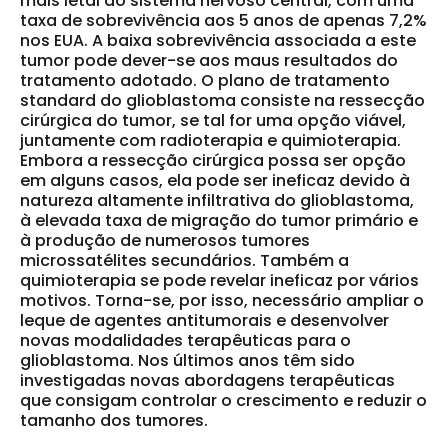
mais letal do sistema nervoso central, com uma
taxa de sobrevivência aos 5 anos de apenas 7,2%
nos EUA. A baixa sobrevivência associada a este
tumor pode dever-se aos maus resultados do
tratamento adotado. O plano de tratamento
standard do glioblastoma consiste na
ressecção
cirúrgica
do tumor, se tal for uma opção viável,
juntamente com
radioterapia e quimioterapia.
Embora a ressecção cirúrgica possa ser opção
em alguns casos, ela pode ser ineficaz devido à
natureza altamente infiltrativa do glioblastoma,
à elevada taxa de migração do tumor primário e
à produção de numerosos tumores
microssatélites secundários. Também a
quimioterapia se pode revelar ineficaz por vários
motivos. Torna-se, por isso, necessário ampliar o
leque de
agentes antitumorais
e desenvolver
novas modalidades terapêuticas
para o
glioblastoma. Nos últimos anos têm sido
investigadas novas abordagens terapêuticas
que consigam
controlar o crescimento
e
reduzir o
tamanho dos tumores.