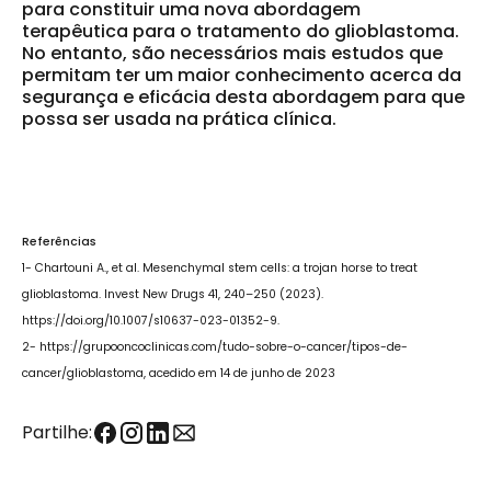
para constituir uma
nova abordagem
terapêutica para o tratamento do glioblastoma
.
No entanto, são necessários mais estudos que
permitam ter um maior conhecimento acerca da
segurança e eficácia desta abordagem para que
possa ser usada na prática clínica.
Referências
1- Chartouni A., et al. Mesenchymal stem cells: a trojan horse to treat
glioblastoma. Invest New Drugs 41, 240–250 (2023).
https://doi.org/10.1007/s10637-023-01352-9.
2- https://grupooncoclinicas.com/tudo-sobre-o-cancer/tipos-de-
cancer/glioblastoma, acedido em 14 de junho de 2023
Partilhe: