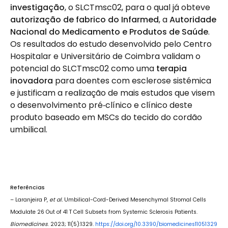
investigação
, o SLCTmsc02, para o qual já obteve
autorização de fabrico do Infarmed
, a
Autoridade
Nacional do Medicamento e Produtos de Saúde
.
Os resultados do estudo desenvolvido pelo Centro
Hospitalar e Universitário de Coimbra validam o
potencial do SLCTmsc02 como uma
terapia
inovadora
para doentes com esclerose sistémica
e justificam a realização de mais estudos que visem
o desenvolvimento pré‑clínico e clínico deste
produto baseado em MSCs do tecido do cordão
umbilical.
Referências
– Laranjeira P,
et al.
Umbilical-Cord-Derived Mesenchymal Stromal Cells
Modulate 26 Out of 41 T Cell Subsets from Systemic Sclerosis Patients.
Biomedicines
. 2023; 11(5):1329.
https://doi.org/10.3390/biomedicines11051329