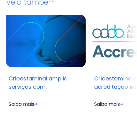
Veja também
Crioestaminal amplia
Crioestaminal 
serviços com
acreditação int
criopreservação da
AABB e reforça
placenta
em terapias cel
Saiba mais
Saiba mais