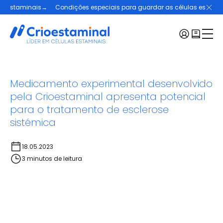
aminais
→
Condições especiais para guardar as células estaminais
→
Menu:
Medicamento experimental desenvolvido
pela Crioestaminal apresenta potencial
Células estaminais
para o tratamento de esclerose
Casos de Sucesso
Crioestaminal
sistémica
Planos e Preços
Blogue
18.05.2023
Contactos
3 minutos de leitura
Pedir kit
Selecionar uma região