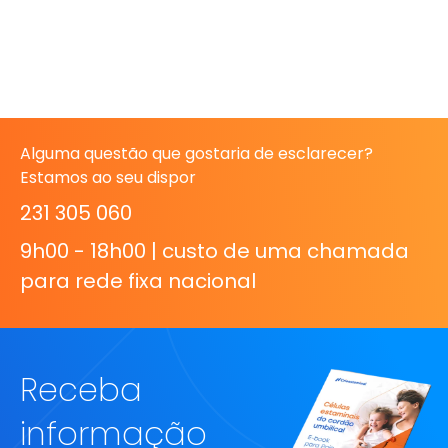
Alguma questão que gostaria de esclarecer?
Estamos ao seu dispor
231 305 060
9h00 - 18h00 | custo de uma chamada
para rede fixa nacional
Receba
informação