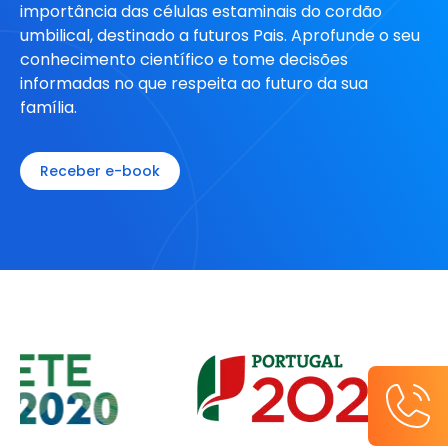
importância das células estaminais do cordão
umbilical, destinado a futuros Pais. Aprofunde o seu
conhecimento científico e tome decisões
informadas no que respeita ao futuro da sua
família.
Receber e-book