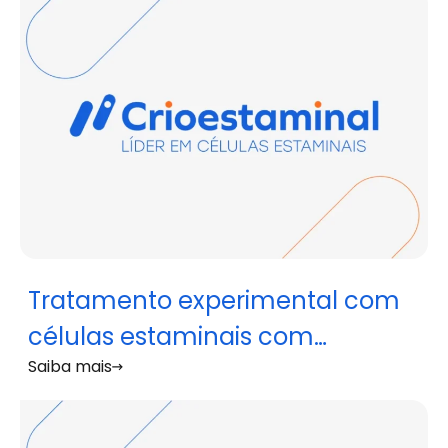
Tratamento experimental com
células estaminais com
Saiba mais
resultados promissores em
doentes com COVID-19