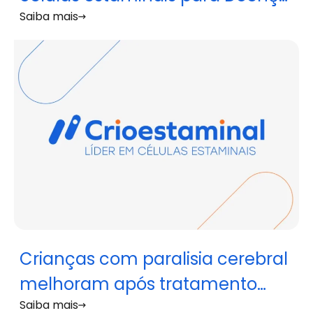
Saiba mais
Pulmonar Obstrutiva Crónica
Crianças com paralisia cerebral
melhoram após tratamento
Saiba mais
com células estaminais