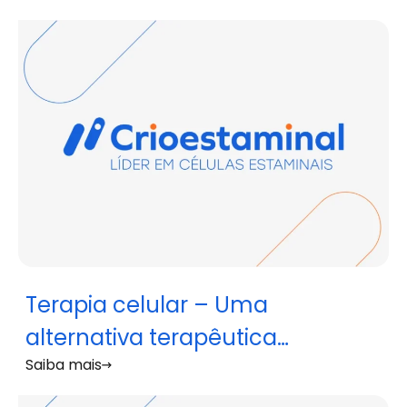
Terapia celular – Uma
alternativa terapêutica
Saiba mais
emergente para Perturbações
do Espectro do Autismo