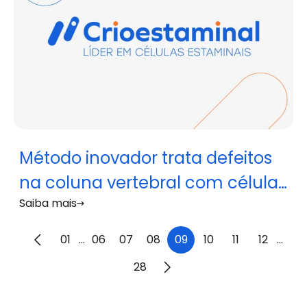
Método inovador trata defeitos
na coluna vertebral com células
Saiba mais
estaminais
01
...
06
07
08
09
10
11
12
...
28