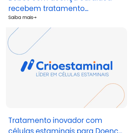
recebem tratamento
Saiba mais
experimental com sangue do
cordão umbilical
Tratamento inovador com
células estaminais para Doença