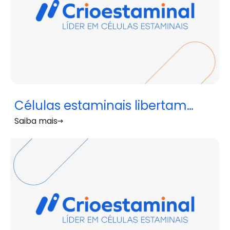
Células estaminais libertam
Saiba mais
moléculas com potencial para
tratar doença de Alzheimer