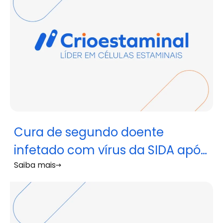
Cura de segundo doente
infetado com vírus da SIDA após
Saiba mais
transplante de células
estaminais hematopoiéticas