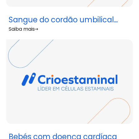
Sangue do cordão umbilical
Saiba mais
administrado a recém-nascidos
com encefalopatia neonatal
Bebés com doença cardíaca