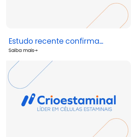
Estudo recente confirma
Saiba mais
vantagens do sangue do cordão
umbilical