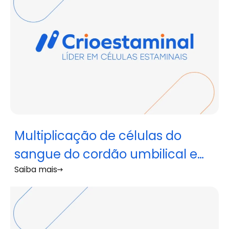
Multiplicação de células do
sangue do cordão umbilical em
Saiba mais
laboratório permite aumentar
número de células
transplantadas