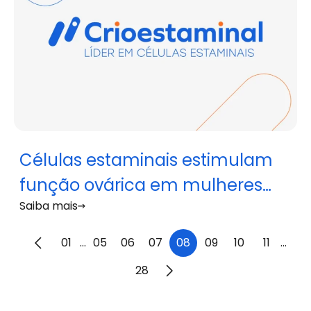
Células estaminais estimulam
função ovárica em mulheres
Saiba mais
com insuficiência ovárica
prematura
01
...
05
06
07
08
09
10
11
...
28