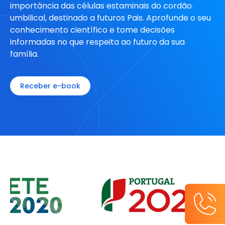
importância das células estaminais do cordão
umbilical, destinado a futuros Pais. Aprofunde o seu
conhecimento científico e tome decisões
informadas no que respeita ao futuro da sua
família.
Receber e-book