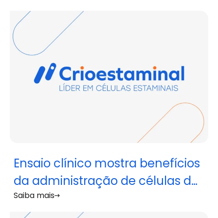
ocular
Ensaio clínico mostra benefícios
da administração de células do
Saiba mais
cordão umbilical a doentes com
COVID-19