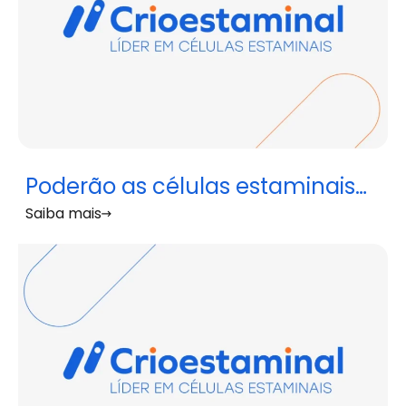
Poderão as células estaminais
Saiba mais
ajudar no tratamento de
problemas associados à
obesidade?