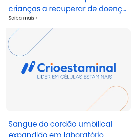
crianças a recuperar de doença
Saiba mais
rara associada à Covid-19
Sangue do cordão umbilical
expandido em laboratório