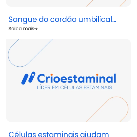
Sangue do cordão umbilical
Saiba mais
usado para tratar leucemia em
doentes com mais de 60 anos
Células estaminais ajudam