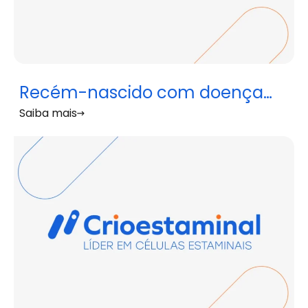
Recém-nascido com doença
Saiba mais
genética rara recupera após
transplante de sangue do
cordão umbilical