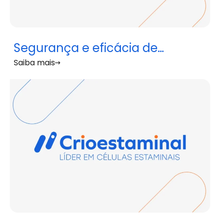
Segurança e eficácia de
Saiba mais
tratamentos baseados em
Células Estaminais
Mesenquimais em doentes com
AVC