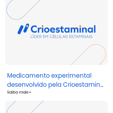
Medicamento experimental
desenvolvido pela Crioestaminal
Saiba mais
apresenta potencial para o
tratamento de esclerose
sistémica