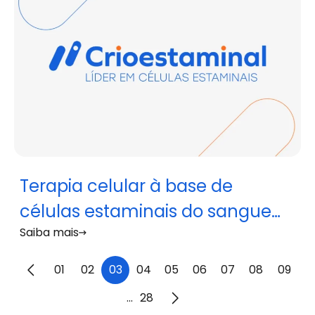
Terapia celular à base de
células estaminais do sangue
Saiba mais
do cordão umbilical recebe
aprovação da FDA
01
02
03
04
05
06
07
08
09
...
28