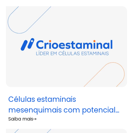
paralisia de Bell
Células estaminais
mesenquimais com potencial
Saiba mais
para tratar glioblastoma