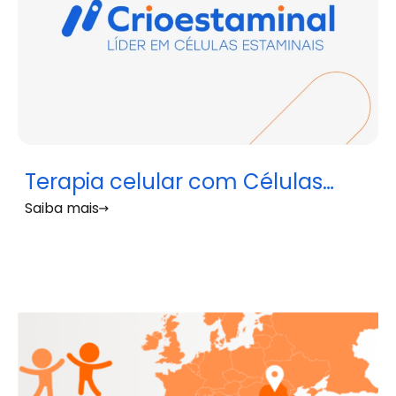
Terapia celular com Células
Saiba mais
Mesenquimais permite
regulação do sistema imunitário
em doentes com Artrite
Reumatoide