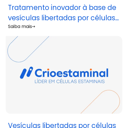
Tratamento inovador à base de
vesículas libertadas por células
Saiba mais
estaminais testado em modelo
animal de insuficiência ovárica
prematura
Vesículas libertadas por células