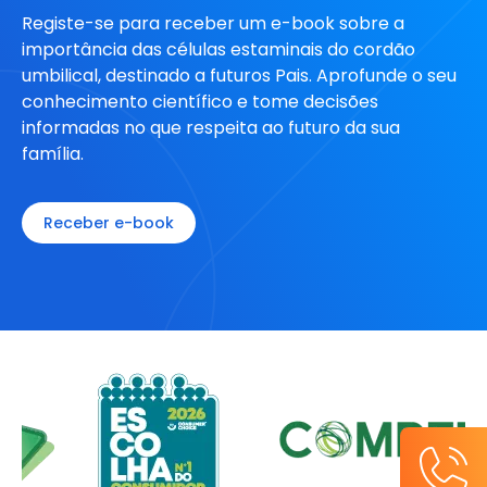
Registe-se para receber um e-book sobre a
importância das células estaminais do cordão
umbilical, destinado a futuros Pais. Aprofunde o seu
conhecimento científico e tome decisões
informadas no que respeita ao futuro da sua
família.
Receber e-book