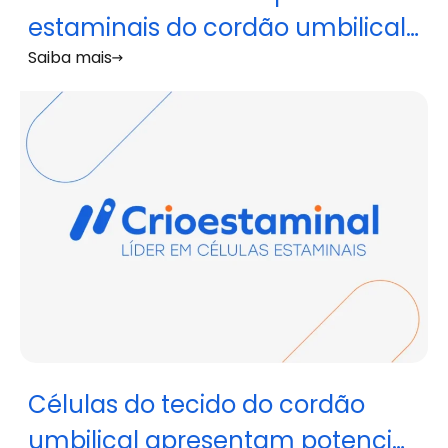
estaminais do cordão umbilical
Saiba mais
evidenciam potencial para o
tratamento de pré-eclâmpsia
Células do tecido do cordão
umbilical apresentam potencial