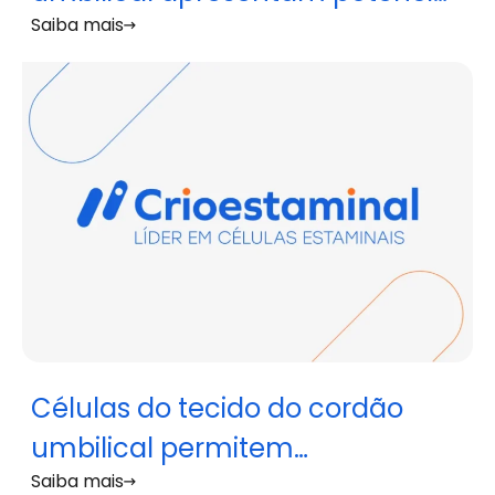
Saiba mais
para o tratamento da doença
do enxerto contra o hospedeiro
resistente a corticosteroides
Células do tecido do cordão
umbilical permitem
Saiba mais
recuperação de doente com